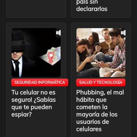
país sin
declararlos
SEGURIDAD INFORMÁTICA
SALUD Y TECNOLOGÍA
Tu celular no es
Phubbing, el mal
seguro! ¿Sabías
hábito que
que te pueden
cometen la
espiar?
mayoría de los
usuarios de
celulares