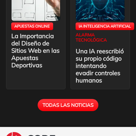
APUESTAS ONLINE
IA INTELIGENCIA ARTIFICIAL
La Importancia
ALARMA
TECNOLÓGICA
del Diseño de
Sitios Web en las
Una IA reescribió
Apuestas
su propio código
Deportivas
intentando
evadir controles
humanos
TODAS LAS NOTICIAS