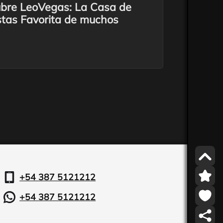
bre LeoVegas: La Casa de
tas Favorita de muchos
+54 387 5121212
+54 387 5121212