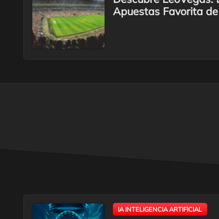
Apuestas Favorita d
IA INTELIGENCIA ARTIFICIAL