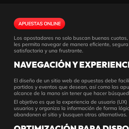
APUESTAS ONLINE
Los apostadores no solo buscan buenas cuotas,
les permita navegar de manera eficiente, segura
satisfactoria y una frustrante.
NAVEGACIÓN Y EXPERIENCI
El diseño de un sitio web de apuestas debe faci
partidos y eventos que desean, así como las apue
alcance de la mano sin tener que hacer búsque
El objetivo es que la experiencia de usuario (UX)
usuarios y organiza la información de forma lóg
abandonen el sitio y busquen otras alternativas.