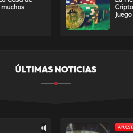
e muchos
Cript
Juego
ÚLTIMAS NOTICIAS
APUEST