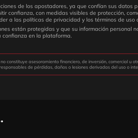
ciones de los apostadores, ya que confían sus datos pe
tir confianza, con medidas visibles de protección, com
er a las políticas de privacidad y los términos de uso 
ones están protegidas y que su información personal n
 confianza en la plataforma.
constituye asesoramiento financiero, de inversión, comercial u otro 
 responsables de pérdidas, daños o lesiones derivadas del uso o inte
.