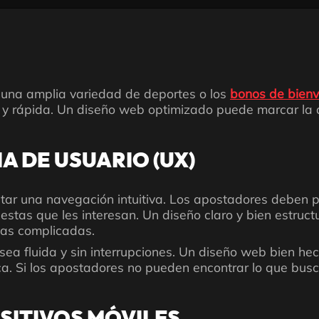
 una amplia variedad de deportes o los
bonos de bien
 y rápida. Un diseño web optimizado puede marcar la d
A DE USUARIO (UX)
litar una navegación intuitiva. Los apostadores deben 
stas que les interesan. Un diseño claro y bien estruct
das complicadas.
 sea fluida y sin interrupciones. Un diseño web bien he
ica. Si los apostadores no pueden encontrar lo que bu