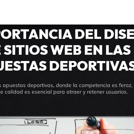
PORTANCIA DEL DIS
 SITIOS WEB EN LAS
UESTAS DEPORTIVA
s apuestas deportivas, donde la competencia es feroz,
 calidad es esencial para atraer y retener usuarios.