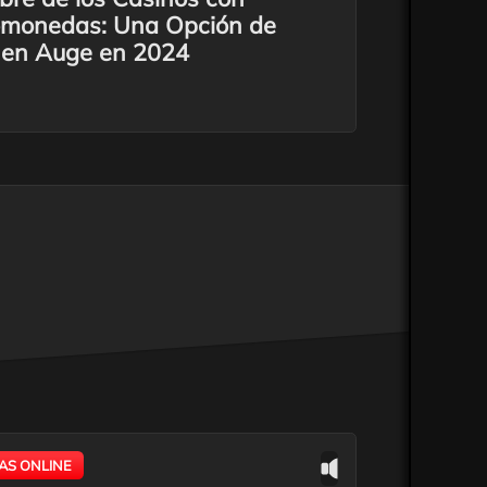
omonedas: Una Opción de
 en Auge en 2024
AS ONLINE