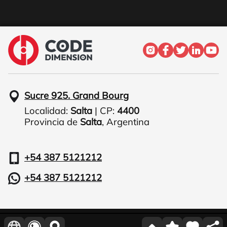
Sucre 925. Grand Bourg
Localidad:
Salta
| CP:
4400
Provincia de
Salta
,
Argentina
+54 387 5121212
+54 387 5121212