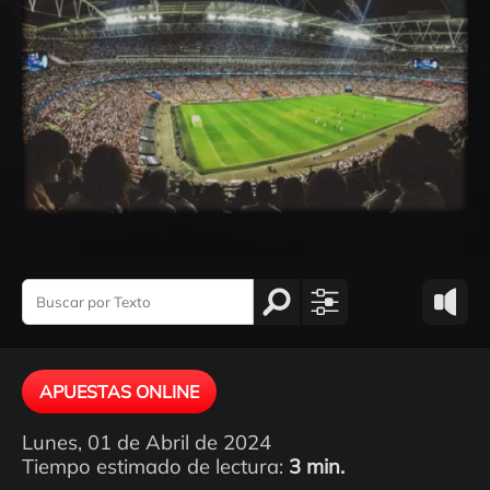
APUESTAS ONLINE
Lunes, 01 de Abril de 2024
Tiempo estimado de lectura:
3 min.