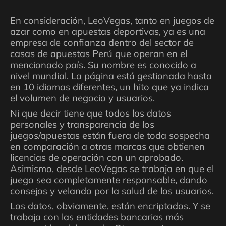
En consideración, LeoVegas, tanto en juegos de
azar como en apuestas deportivas, ya es una
empresa de confianza dentro del sector de
casas de apuestas Perú que operan en el
mencionado país. Su nombre es conocido a
nivel mundial. La página está gestionada hasta
en 10 idiomas diferentes, un hito que ya indica
el volumen de negocio y usuarios.
Ni que decir tiene que todos los datos
personales y transparencia de los
juegos/apuestas están fuera de toda sospecha
en comparación a otras marcas que obtienen
licencias de operación con un aprobado.
Asimismo, desde LeoVegas se trabaja en que el
juego sea completamente responsable, dando
consejos y velando por la salud de los usuarios.
Los datos, obviamente, están encriptados. Y se
trabaja con las entidades bancarias más