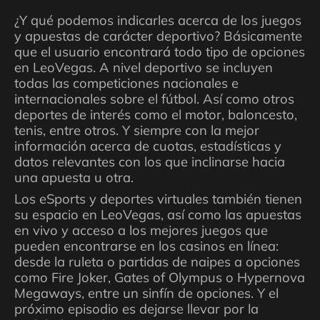
¿Y qué podemos indicarles acerca de los juegos
y apuestas de carácter deportivo? Básicamente
que el usuario encontrará todo tipo de opciones
en LeoVegas. A nivel deportivo se incluyen
todas las competiciones nacionales e
internacionales sobre el fútbol. Así como otros
deportes de interés como el motor, baloncesto,
tenis, entre otros. Y siempre con la mejor
información acerca de cuotas, estadísticas y
datos relevantes con los que inclinarse hacia
una apuesta u otra.
Los eSports y deportes virtuales también tienen
su espacio en LeoVegas, así como las apuestas
en vivo y acceso a los mejores juegos que
pueden encontrarse en los casinos en línea:
desde la ruleta o partidas de naipes a opciones
como Fire Joker, Gates of Olympus o Hypernova
Megaways, entre un sinfín de opciones. Y el
próximo episodio es dejarse llevar por la