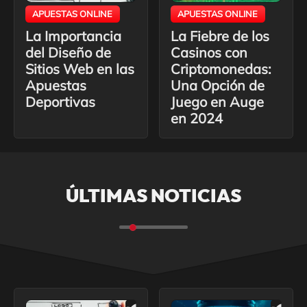
APUESTAS ONLINE
APUESTAS ONLINE
La Importancia
La Fiebre de los
del Diseño de
Casinos con
Sitios Web en las
Criptomonedas:
Apuestas
Una Opción de
Deportivas
Juego en Auge
en 2024
ÚLTIMAS NOTICIAS