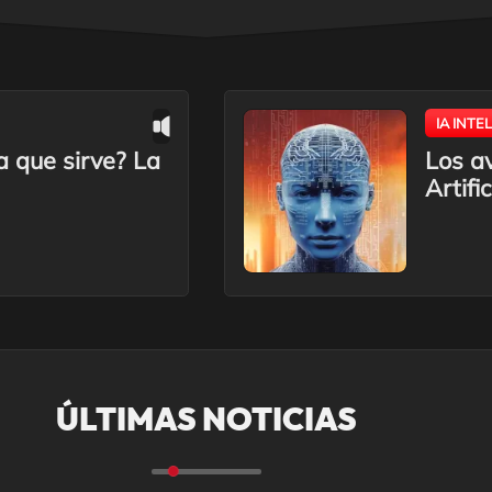
IA INTE
a que sirve? La
Los av
Artifi
ÚLTIMAS NOTICIAS