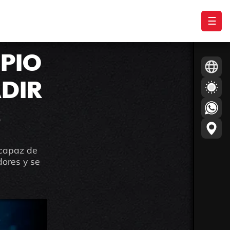
☰
OPIO
DIR
S
 capaz de
dores y se