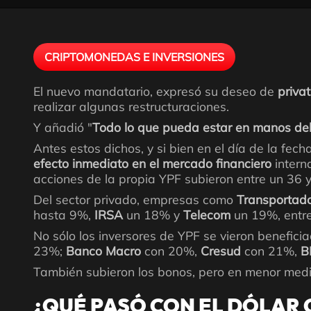
CRIPTOMONEDAS E INVERSIONES
El nuevo mandatario, expresó su deseo de
privat
realizar algunas restructuraciones.
Y añadió "
Todo lo que pueda estar en manos del 
Antes estos dichos, y si bien en el día de la fec
efecto inmediato en el mercado financiero
intern
acciones de la propia YPF subieron entre un 36 
Del sector privado, empresas como
Transportado
hasta 9%,
IRSA
un 18% y
Telecom
un 19%, entre
No sólo los inversores de YPF se vieron benefic
23%;
Banco Macro
con 20%,
Cresud
con 21%,
B
También subieron los bonos, pero en menor medi
¿QUÉ PASÓ CON EL DÓLAR