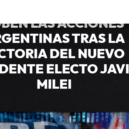
EN ALZA
BEN LAS ACCIONES
GENTINAS TRAS LA
CTORIA DEL NUEVO
IDENTE ELECTO JAV
MILEI
anar las elecciones, Javier Milei hizo declaraciones a l
s acciones argentina subieron exponencialmente.