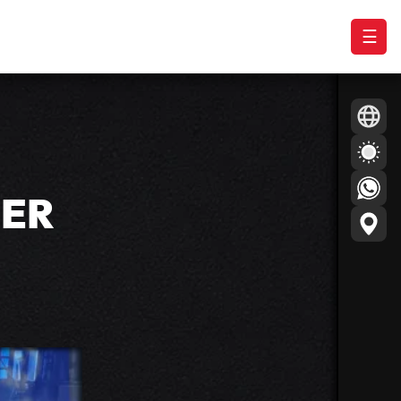
☰
IER
a prensa, y