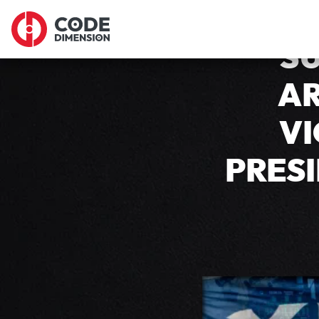
SU
AR
VI
PRES
Un día después de g
la