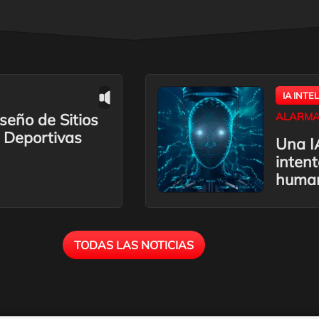
IA INTE
seño de Sitios
ALARMA
 Deportivas
Una IA
inten
huma
TODAS LAS NOTICIAS