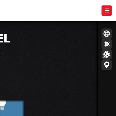
☰
EL
A
de, el uso
pide que el
ones.