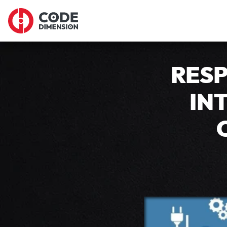
E
RES
IN
La cuarentena mant
de internet puede e
internet se u