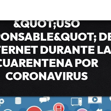
NACOM SOLICITA EL
&QUOT;USO
PONSABLE&QUOT; D
TERNET DURANTE L
CUARENTENA POR
CORONAVIRUS
iene a casi toda la población en sus hogares, y por en
ncuentra al borde del colapso. Por esa razón, Enacom 
se de forma óptima mediante una serie de recomendaci